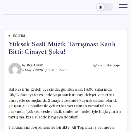
Skip
to
content
EĞITIM
Yüksek Sesli Müzik Tartışması Kanlı
Bitti: Cinayet Şoku!
Yüksek
By
Ece Arslan
yorumlar kapalı
Sesli
9 Mayıs 2026
1 Min Read
Müzik
Tartışması
Kanlı
Balıkesir’in Erdek ilçesinde, gündüz saat 14.00 sularında
Bitti:
Küçük Sanayi Sitesi’nde yaşanan bir olay, dehşet verici bir
Cinayet
Şoku!
cinayetle sonuçlandı. Sanayi sitesinde kaynak ustası olarak
için
çalışan Ali Topallar ile çekici hizmeti sunan İsmail Süzan
arasında “yüksek sesle müzik dinleme” nedeniyle başlayan bir
tartışma, kısa sürede kavgaya dönüştü.
Tartışmanın büyümesiyle birlikte, Ali Topallar iş yerinden