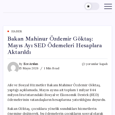
Skip
to
content
HABER
Bakan Mahinur Özdemir Göktaş:
Mayıs Ayı SED Ödemeleri Hesaplara
Aktarıldı
Bakan
By
Ece Arslan
yorumlar kapalı
Mahinur
15 Mayıs 2026
1 Min Read
Özdemir
Göktaş:
Mayıs
Aile ve Sosyal Hizmetler Bakanı Mahinur Özdemir Göktaş,
Ayı
yaptığı açıklamada, Mayıs ayına ait toplam 1 milyar 844
SED
Ödemeleri
milyon lira tutarındaki Sosyal ve Ekonomik Destek (SED)
Hesaplara
ödemelerinin vatandaşların hesaplarına yatırıldığını duyurdu.
Aktarıldı
için
Bakan Göktaş, çocuklara yönelik sundukları hizmetlerin
önemine değinerek, bu ödemelerin çocukların sosyal olarak