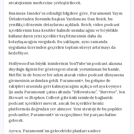
stratejisinin merkezine yerleştirilecek.
Business Insider’ın edindiği bilgilere göre, Paramount Yayın
Ürünlerinden Sorumlu Başkan Yardımcısı Dan Reich, bu
yenilikçi dönemin detaylarını açıkladı. Reich, video podcast
içeriklerinin kısa kesitler halinde sunulacağını ve böylelikle
kullanıcıların yeni içerikler keşfetmesinin daha da
kolaylaşacağını vurguladı. Bu yaklaşım, aynı zamanda
uygulama üzerinden geçirilen toplam süreyi artırmayı da
hedefliyor.
Hollywood’un büyük isimlerinin YouTube’un podcast alanına
duyduğu ilginin bir göstergesi olarak yorumlanan bu hamle,
Netflix’in de benzer bir adım atarak video podcast dünyasına
girmesinin ardından geldi. Paramount+, bu gelişme ile
rakipleri arasında geri kalmayacağını açıkça ortaya koyuyor.
Şu anda Paramount çatısı altında “Yellowstone”, “Survivor”, Jon
Stewart ve Stephen Colbert gibi ünlü isimlerle bağlantılı
podcast içerikleri mevcut, ancak bu içerikler henüz
platformda doğrudan yer almıyor. Yeni strateji ile bu popüler
podcastler, Paramount+’ın vazgeçilmez bir parçası haline
gelecek.
Ayrıca, Paramount’un gelecekteki planları sadece