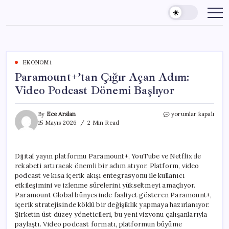
Skip
to
content
EKONOMI
Paramount+’tan Çığır Açan Adım:
Video Podcast Dönemi Başlıyor
Paramount+’tan
By
Ece Arslan
yorumlar kapalı
Çığır
15 Mayıs 2026
2 Min Read
Açan
Adım:
Video
Dijital yayın platformu Paramount+, YouTube ve Netflix ile
Podcast
rekabeti artıracak önemli bir adım atıyor. Platform, video
Dönemi
Başlıyor
podcast ve kısa içerik akışı entegrasyonu ile kullanıcı
için
etkileşimini ve izlenme sürelerini yükseltmeyi amaçlıyor.
Paramount Global bünyesinde faaliyet gösteren Paramount+,
içerik stratejisinde köklü bir değişiklik yapmaya hazırlanıyor.
Şirketin üst düzey yöneticileri, bu yeni vizyonu çalışanlarıyla
paylaştı. Video podcast formatı, platformun büyüme