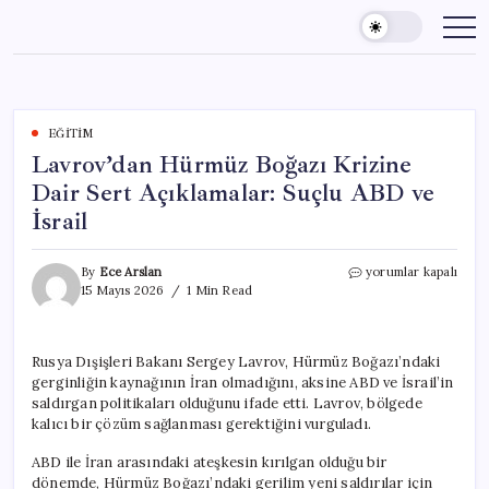
Skip
to
content
EĞITIM
Lavrov’dan Hürmüz Boğazı Krizine
Dair Sert Açıklamalar: Suçlu ABD ve
İsrail
Lavrov’dan
By
Ece Arslan
yorumlar kapalı
Hürmüz
15 Mayıs 2026
1 Min Read
Boğazı
Krizine
Dair
Rusya Dışişleri Bakanı Sergey Lavrov, Hürmüz Boğazı’ndaki
Sert
gerginliğin kaynağının İran olmadığını, aksine ABD ve İsrail’in
Açıklamalar:
Suçlu
saldırgan politikaları olduğunu ifade etti. Lavrov, bölgede
ABD
kalıcı bir çözüm sağlanması gerektiğini vurguladı.
ve
İsrail
ABD ile İran arasındaki ateşkesin kırılgan olduğu bir
için
dönemde, Hürmüz Boğazı’ndaki gerilim yeni saldırılar için