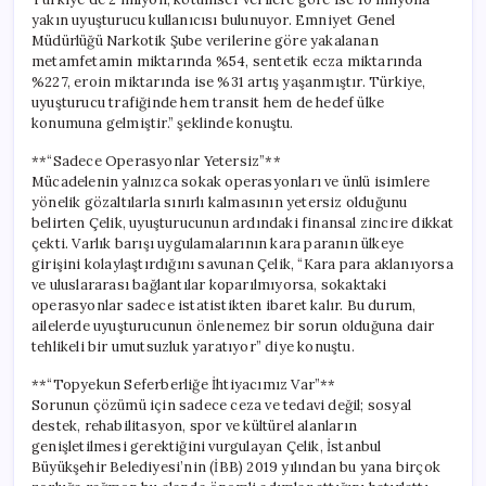
yakın uyuşturucu kullanıcısı bulunuyor. Emniyet Genel
Müdürlüğü Narkotik Şube verilerine göre yakalanan
metamfetamin miktarında %54, sentetik ecza miktarında
%227, eroin miktarında ise %31 artış yaşanmıştır. Türkiye,
uyuşturucu trafiğinde hem transit hem de hedef ülke
konumuna gelmiştir.” şeklinde konuştu.
**“Sadece Operasyonlar Yetersiz”**
Mücadelenin yalnızca sokak operasyonları ve ünlü isimlere
yönelik gözaltılarla sınırlı kalmasının yetersiz olduğunu
belirten Çelik, uyuşturucunun ardındaki finansal zincire dikkat
çekti. Varlık barışı uygulamalarının kara paranın ülkeye
girişini kolaylaştırdığını savunan Çelik, “Kara para aklanıyorsa
ve uluslararası bağlantılar koparılmıyorsa, sokaktaki
operasyonlar sadece istatistikten ibaret kalır. Bu durum,
ailelerde uyuşturucunun önlenemez bir sorun olduğuna dair
tehlikeli bir umutsuzluk yaratıyor” diye konuştu.
**“Topyekun Seferberliğe İhtiyacımız Var”**
Sorunun çözümü için sadece ceza ve tedavi değil; sosyal
destek, rehabilitasyon, spor ve kültürel alanların
genişletilmesi gerektiğini vurgulayan Çelik, İstanbul
Büyükşehir Belediyesi’nin (İBB) 2019 yılından bu yana birçok