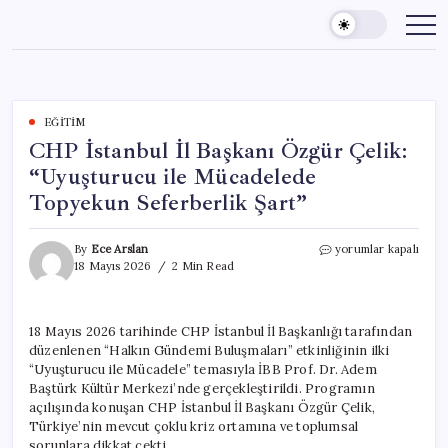
Skip
to
content
EĞITIM
CHP İstanbul İl Başkanı Özgür Çelik:
“Uyuşturucu ile Mücadelede
Topyekun Seferberlik Şart”
CHP
By
Ece Arslan
yorumlar kapalı
İstanbul
18 Mayıs 2026
2 Min Read
İl
Başkanı
Özgür
18 Mayıs 2026 tarihinde CHP İstanbul İl Başkanlığı tarafından
Çelik:
düzenlenen “Halkın Gündemi Buluşmaları” etkinliğinin ilki
“Uyuşturucu
ile
“Uyuşturucu ile Mücadele” temasıyla İBB Prof. Dr. Adem
Mücadelede
Baştürk Kültür Merkezi’nde gerçekleştirildi. Programın
Topyekun
açılışında konuşan CHP İstanbul İl Başkanı Özgür Çelik,
Seferberlik
Türkiye’nin mevcut çoklu kriz ortamına ve toplumsal
Şart”
sorunlara dikkat çekti.