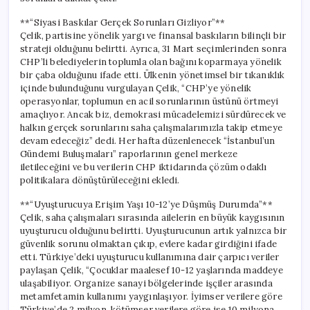
için
**“Siyasi Baskılar Gerçek Sorunları Gizliyor”**
Çelik, partisine yönelik yargı ve finansal baskıların bilinçli bir
strateji olduğunu belirtti. Ayrıca, 31 Mart seçimlerinden sonra
CHP’li belediyelerin toplumla olan bağını koparmaya yönelik
bir çaba olduğunu ifade etti. Ülkenin yönetimsel bir tıkanıklık
içinde bulunduğunu vurgulayan Çelik, “CHP’ye yönelik
operasyonlar, toplumun en acil sorunlarının üstünü örtmeyi
amaçlıyor. Ancak biz, demokrasi mücadelemizi sürdürecek ve
halkın gerçek sorunlarını saha çalışmalarımızla takip etmeye
devam edeceğiz” dedi. Her hafta düzenlenecek “İstanbul’un
Gündemi Buluşmaları” raporlarının genel merkeze
iletileceğini ve bu verilerin CHP iktidarında çözüm odaklı
politikalara dönüştürüleceğini ekledi.
**“Uyuşturucuya Erişim Yaşı 10-12’ye Düşmüş Durumda”**
Çelik, saha çalışmaları sırasında ailelerin en büyük kaygısının
uyuşturucu olduğunu belirtti. Uyuşturucunun artık yalnızca bir
güvenlik sorunu olmaktan çıkıp, evlere kadar girdiğini ifade
etti. Türkiye’deki uyuşturucu kullanımına dair çarpıcı veriler
paylaşan Çelik, “Çocuklar maalesef 10-12 yaşlarında maddeye
ulaşabiliyor. Organize sanayi bölgelerinde işçiler arasında
metamfetamin kullanımı yaygınlaşıyor. İyimser verilere göre
Türkiye’de 2 milyon, kötümser verilere göre ise 10 milyona