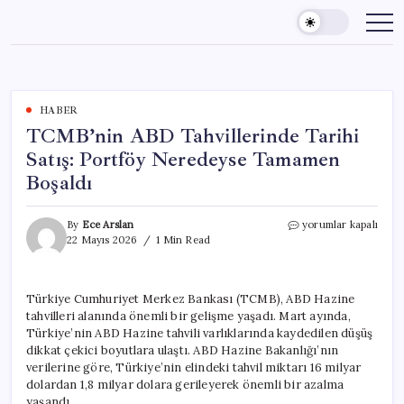
Skip
to
content
HABER
TCMB’nin ABD Tahvillerinde Tarihi
Satış: Portföy Neredeyse Tamamen
Boşaldı
TCMB’nin
By
Ece Arslan
yorumlar kapalı
ABD
22 Mayıs 2026
1 Min Read
Tahvillerinde
Tarihi
Satış:
Türkiye Cumhuriyet Merkez Bankası (TCMB), ABD Hazine
Portföy
tahvilleri alanında önemli bir gelişme yaşadı. Mart ayında,
Neredeyse
Tamamen
Türkiye’nin ABD Hazine tahvili varlıklarında kaydedilen düşüş
Boşaldı
dikkat çekici boyutlara ulaştı. ABD Hazine Bakanlığı’nın
için
verilerine göre, Türkiye’nin elindeki tahvil miktarı 16 milyar
dolardan 1,8 milyar dolara gerileyerek önemli bir azalma
yaşandı.