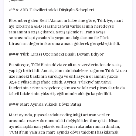
### ABD Tahvillerindeki Düşüşün Sebepleri
Bloomberg’den Beril Akman’ın haberine göre, Türkiye, mart
ayı itibarıyla ABD Hazine tahvili varlıklarının neredeyse
tamamını satışa çıkardı. Satış işlemleri, İran savaşı
sonrasında piyasalarda yaşanan dalgalanma ile Türk
Lirası’nın değerini koruma amacı güderek gerçekleştirildi.
### Türk Lirası Üzerindeki Baskı Devam Ediyor
Bu süreçte, TCMB’nin döviz ve altın rezervlerinden de satış
yaptığı belirtildi. Ancak, tüm müdahalelere rağmen Türk Lirası
üzerindeki baskının sürdüğü ve enflasyon oranının yüzde
32,4’e yükseldiği ifade edildi. Ayrıca, Türkiye’nin tahvil
faizlerinin rekor seviyelere çıkması ve küresel piyasalarda da
tahvil faizlerinin yükseliş eğiliminde olduğu kaydedildi.
### Mart Ayında Yüksek Döviz Satışı
Mart ayında, piyasalardaki tedirginliği artıran veriler
arasında rezerv durumundaki değişiklikler öne çıktı. Nisan
ayında açıklanan yüksek enflasyon rakamlarının ardından,
TCMB’nin yalnızca mart ayında döviz talebini baskılamak