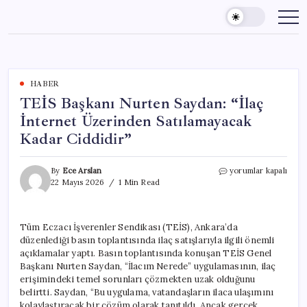
Skip
to
content
HABER
TEİS Başkanı Nurten Saydan: “İlaç
İnternet Üzerinden Satılamayacak
Kadar Ciddidir”
TEİS
By
Ece Arslan
yorumlar kapalı
Başkanı
22 Mayıs 2026
1 Min Read
Nurten
Saydan:
“İlaç
Tüm Eczacı İşverenler Sendikası (TEİS), Ankara’da
İnternet
düzenlediği basın toplantısında ilaç satışlarıyla ilgili önemli
Üzerinden
Satılamayacak
açıklamalar yaptı. Basın toplantısında konuşan TEİS Genel
Kadar
Başkanı Nurten Saydan, “İlacım Nerede” uygulamasının, ilaç
Ciddidir”
erişimindeki temel sorunları çözmekten uzak olduğunu
için
belirtti. Saydan, “Bu uygulama, vatandaşların ilaca ulaşımını
kolaylaştıracak bir çözüm olarak tanıtıldı. Ancak gerçek