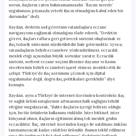
sorun, ilaçların zaten bulunamamasıdır. ‘İlacım nerede’
uygulaması, piyasada yeterli ilacın olmadığını kabul eden bir
durumdur” dedi.
Saydan, devletin asıl görevinin vatandaşlara eczane
navigasyonu sağlamak olmadığını ifade ederek, “Devletin
görevi, ilaçları raflara geri getirecek sistemi oluşturmak ve
ilaç tedarik sistemini sürdürülebilir hale getirmektir. Ayrıca,
vatandaşların belirli eczanelere yönlendirilmesi, eczacılık
meslek etiği açısından büyük sorunlar yaratır. Eczacılık
sistemi, serbest eczane seçimi ilkesine dayanır ve kamu
otoritesinin belirli eczaneleri işaret etmesi, mesleki etik ile
çelişir. Türkiye’de ilaç sorununu çözmek için dijital
uygulamalar değil, doğru ilaç politikaları gereklidir” diye
konuştu.
Saydan, ayrıca Türkiye’de internet üzerinden kontrolsüz ilaç
ve sağlık ürünü satışlarının artmasının halk sağlığını tehdit
ettiğini vurgulayarak, “Sahte ilaçların içeriği belirsiz olduğu
için, bu tür ürünlerin kullanımı risklidir. İster bitkisel, ister
kimyasal olsun, ilaçların eğitimini almış tek meslek grubu
eczacılıktır. İlaç, internet üzerinden kargo ile satılması imkânı
tanınamayacak kadar ciddi bir üründür. Bunun teklif edilmesi
veya düşünülmesi bile kabul edilemez” ifadelerini kullandı.