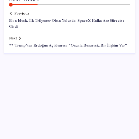
Previous
Elon Musk, İlk Trilyoner Olma Yolunda: SpaceX Halka Arz Sürecine
Girdi
Next
** Trump’tan Erdoğan Açıklaması: “Onunla Benzersiz Bir İlişkim Var”
SON YAZILAR
Airbnb, ürün geliştirme süreçlerinde yapay zekayı
kullanıyor